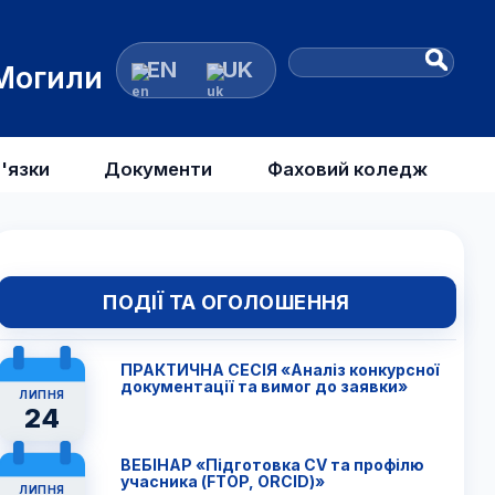
EN
UK
 Могили
'язки
Документи
Фаховий коледж
ПОДІЇ ТА ОГОЛОШЕННЯ
ПРАКТИЧНА СЕСІЯ «Аналіз конкурсної
документації та вимог до заявки»
ЛИПНЯ
24
ВЕБІНАР «Підготовка CV та профілю
учасника (FTОP, ORCID)»
ЛИПНЯ