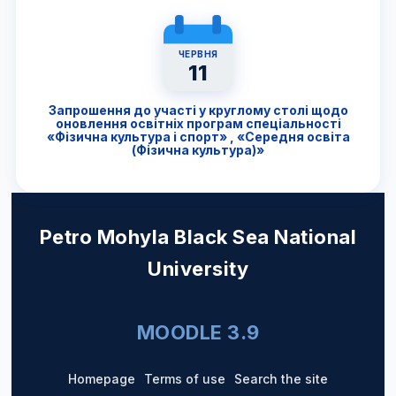
ЧЕРВНЯ
11
Запрошення до участі у круглому столі щодо
оновлення освітніх програм спеціальності
«Фізична культура і спорт» , «Середня освіта
(Фізична культура)»
Petro Mohyla Black Sea National
University
MOODLE 3.9
Homepage
Terms of use
Search the site