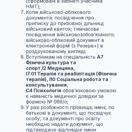
(сформовані в кабінеті учасника
НМТ);
Копія військово-облікового
документа: посвідчення про
приписку до призовної дільниці;
військовий квиток; тимчасове
посвідчення військовозобов’язаного;
військово-обліковий документ в
електронній формі (з Резерв+) в
роздрукованому вигляді;
Вступникам на спеціальність
А7
Фізична культура та
спорт
,
І2 Медицина,
І7.01 Терапія та реабілітація (Фізична
терапія),
I
10 Соціальна робота та
консультування,
С4 Психологія
обов’язковою умовою
є наявність медичної довідки за
формою № 086/о;
У разі розбіжності прізвища, імені, по
батькові в документі, що посвідчує
особу, та документі про освіту
необхідно надати документ, що
підтверджує відповідні зміни