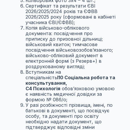
Кольорових фото 3х4 – 4 шт.;
Сертифікат та результати ЄВІ
2026/2025/2024 років та ЄФВВ
2026/2025 року (сформовані в кабінеті
учасника ЄВІ/ЄФВВ);
Копія військово-облікового
документа: посвідчення про
приписку до призовної дільниці;
військовий квиток; тимчасове
посвідчення військовозобов’язаного;
військово-обліковий документ в
електронній формі (з Резерв+) в
роздрукованому вигляді;
Вступникам на
спеціальність
I
10 Соціальна робота та
консультування,
С4 Психологія
обов’язковою умовою
є наявність медичної довідки за
формою № 086/о;
У разі розбіжності прізвища, імені, по
батькові в документі, що посвідчує
особу, та документі про освіту
необхідно надати документ, що
підтверджує відповідні зміни