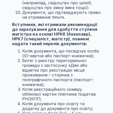
(наприклад, свідоцтво про шлюб,
свідоцтво про зміну імені тощо):
Документи, що підтверджують право
на отримання пільги.
Вступники, які отримали рекомендації
до зарахування для здобуття ступеня
магістра на основі НРК6 (бакалавр),
НРК7 (спеціаліст, магістр), повинні
надати такий перелік документів:
Копія документа, що посвідчує особу
(ID-картка або паспорт-книжечка);
Витяг з реєстру територіальної
громади з застосунку «Дія» або
відмітка про реєстрацію місця
проживання – сторінка з
поліграфічного паспорта (паспорт-
книжечка);
Копія реєстраційного номеру
облікової картки платника податків
РНОКПП;
Копія документа про освіту та
додатку до документа про освіту;