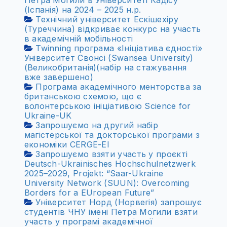
Петра Могили в Університеті Кадісу
(Іспанія) на 2024 – 2025 н.р.
Технічний університет Ескішехіру
(Туреччина) відкриває конкурс на участь
в академічній мобільності
Twinning програма «Ініціатива єдності»
Університет Свонсі (Swansea University)
(Великобританія)(набір на стажування
вже завершено) ‌
Програма академічного менторства за
британською схемою, що є
волонтерською ініціативою Science for
Ukraine-UK
Запрошуємо на другий набір
магістерської та докторської програми з
економіки CERGE-EI
Запрошуємо взяти участь у проєкті
Deutsch-Ukrainisches Hochschulnetzwerk
2025–2029, Projekt: “Saar-Ukraine
University Network (SUUN): Overcoming
Borders for a EUropean Future”
Університет Норд (Норвегія) запрошує
студентів ЧНУ імені Петра Могили взяти
участь у програмі академічної