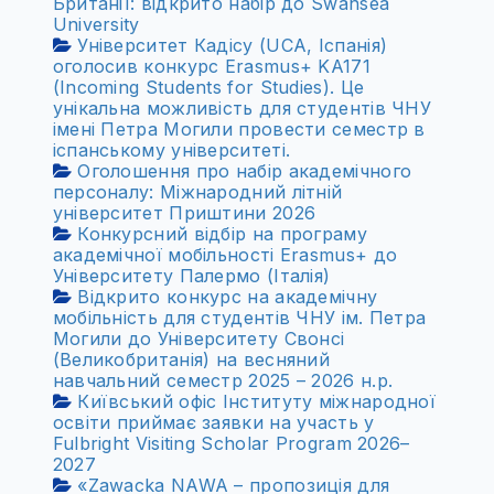
Британії: відкрито набір до Swansea
University
Університет Кадісу (UCA, Іспанія)
оголосив конкурс Erasmus+ KA171
(Incoming Students for Studies). Це
унікальна можливість для студентів ЧНУ
імені Петра Могили провести семестр в
іспанському університеті.
Оголошення про набір академічного
персоналу: Міжнародний літній
університет Приштини 2026
Конкурсний відбір на програму
академічної мобільності Erasmus+ до
Університету Палермо (Італія)
Відкрито конкурс на академічну
мобільність для студентів ЧНУ ім. Петра
Могили до Університету Свонсі
(Великобританія) на весняний
навчальний семестр 2025 – 2026 н.р.
Київський офіс Інституту міжнародної
освіти приймає заявки на участь у
Fulbright Visiting Scholar Program 2026–
2027
«Zawacka NAWA – пропозиція для