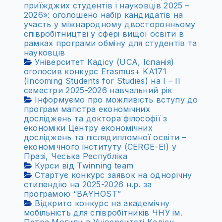
приїжджих студентів і науковців 2025 –
2026»: оголошено набір кандидатів на
участь у міжнародному двосторонньому
співробітництві у сфері вищої освіти в
рамках програми обміну для студентів та
науковців
Університет Кадісу (UCA, Іспанія)
оголосив конкурс Erasmus+ KA171
(Incoming Students for Studies) на І – ІІ
семестри 2025-2026 навчальний рік
Інформуємо про можливість вступу до
програм магістра економічних
досліджень та доктора філософії з
економіки Центру економічних
досліджень та післядипломної освіти –
економічного інституту (CERGE-EI) у
Празі, Чеська Республіка
Курси від Twinning team
Стартує конкурс заявок на однорічну
стипендію на 2025-2026 н.р. за
програмою “BAYHOST”
Відкрито конкурс на академічну
мобільність для співробітників ЧНУ ім.