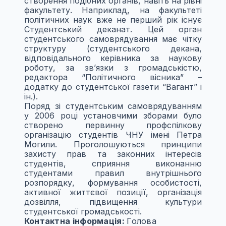
створення подібних органів, навіть на рівні
факультету. Наприклад, на факультеті
політичних наук вже не перший рік існує
Студентський деканат. Цей орган
студентського самоврядування має чітку
структуру (студентського декана,
відповідального керівника за наукову
роботу, за зв’язки з громадськістю,
редактора “Політичного вісника” –
додатку до студентської газети “Вагант” і
ін.).
Поряд зі студентським самоврядуванням
у 2006 році установчими зборами було
створено первинну профспілкову
організацію студентів ЧНУ імені Петра
Могили. Проголошуються принципи
захисту прав та законних інтересів
студентів, сприяння виконанню
студентами правил внутрішнього
розпорядку, формування особистості,
активної життєвої позиції, організація
дозвілля, підвищення культури
студентської громадськості.
Контактна інформація:
Голова