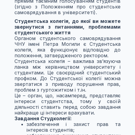
прямим таємним голосуванням студентів
(згідно з Положенням про студентське
самоврядування в університеті).
Студентська колегія, до якої ви можете
звернутися з питаннями, проблемами
студентського життя
Органом студентського самоврядування
ЧНУ імені Петра Могили є Студентська
колегія, яка функціонує відповідно до
положення, затвердженого ректором.
Студентська колегія – важлива зв’язуюча
ланка між керівництвом університету і
студентами. Це своєрідний студентський
профком. До Студентської колегії можна
звертатися з приводу порушення прав,
проблем з гуртожитком і т.ін.
Це – орган, що, насамперед, представляє
інтереси студентства, тому у своїй
діяльності ставить перед собою завдання
найкраще ці інтереси врахувати.
Завдання Студколегії:
забезпечення і захист прав та
інтересів студентів;