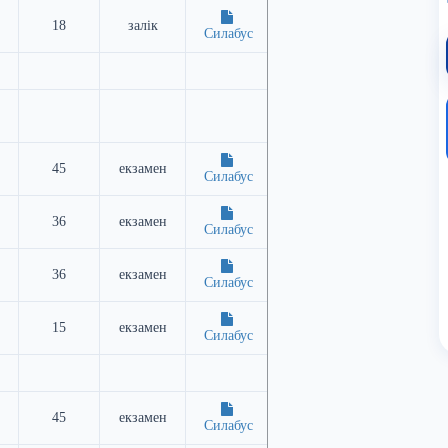
18
залік
Силабус
45
екзамен
Силабус
36
екзамен
Силабус
36
екзамен
Силабус
15
екзамен
Силабус
45
екзамен
Силабус