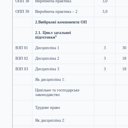
ОПП 38
Виробнича практика
3,0
ОПП 39
Виробнича практика – 2
3,0
2.Вибіркові компоненти ОП
2.1. Цикл загальної
1
підготовки
ВЗП 01
Дисципліна 1
3
30
ВЗП 02
Дисципліна 2
3
18
ВЗП 03
Дисципліна 3
3
18
Як дисципліна 1:
Цивільне та господарське
законодавство
Трудове право
Як дисципліна 2: