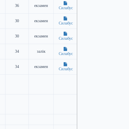
36
екзамен
Силабус
30
екзамен
Силабус
30
екзамен
Силабус
34
залік
Силабус
34
екзамен
Силабус