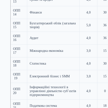
13
ОПП
Фінанси
4,0
30
14
ОПП
Бухгалтерський облік (загальна
5,0
36
15
теорія)
ОПП
Аудит
4,0
36
16
ОПП
Міжнародна економіка
3,0
15
17
ОПП
Статистика
4,0
30
18
ОПП
Електронний бізнес і SMM
3,0
15
19
Інформаційні технології в
ОПП
управлінні діяльністю суб’єктів
4,0
0
20
підприємництва
ОПП
Податкова система
4,0
18
21