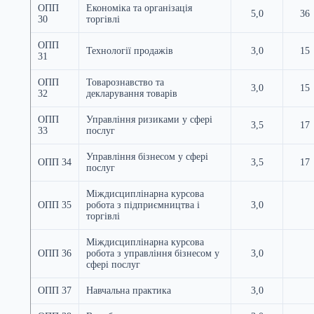
ОПП
Економіка та організація
5,0
36
30
торгівлі
ОПП
Технології продажів
3,0
15
31
ОПП
Товарознавство та
3,0
15
32
декларування товарів
ОПП
Управління ризиками у сфері
3,5
17
33
послуг
Управління бізнесом у сфері
ОПП 34
3,5
17
послуг
Міждисциплінарна курсова
ОПП 35
робота з підприємництва і
3,0
торгівлі
Міждисциплінарна курсова
ОПП 36
робота з управління бізнесом у
3,0
сфері послуг
ОПП 37
Навчальна практика
3,0