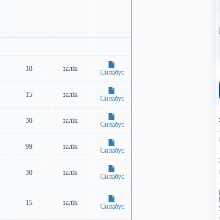
18
залік
Силабус
15
залік
Силабус
30
залік
Силабус
99
залік
Силабус
30
залік
Силабус
15
залік
Силабус