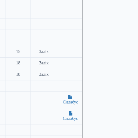
15
Залік
18
Залік
18
Залік
Силабус
Силабус