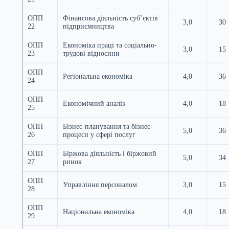
ОПП
Фінансова діяльність суб’єктів
3,0
30
22
підприємництва
ОПП
Економіка праці та соціально-
3,0
15
23
трудові відносини
ОПП
Регіональна економіка
4,0
36
24
ОПП
Економічний аналіз
4,0
18
25
ОПП
Бізнес-планування та бізнес-
5,0
36
26
процеси у сфері послуг
ОПП
Біржова діяльність і біржовий
5,0
34
27
ринок
ОПП
Управління персоналом
3,0
15
28
ОПП
Національна економіка
4,0
18
29