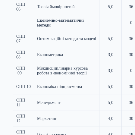
ОПП
Теорія ймовірностей
5,0
36
06
Економіко-математичні
0
методи
ОПП
Оптимізаційні методи та моделі
5,0
36
07
ОПП
Економетрика
3,0
30
08
ОПП
Міждисциплінарна курсова
3,0
0
09
робота з економічної теорії
ОПП 10
Економіка підприємства
5,0
30
ОПП
Менеджмент
5,0
36
11
ОПП
Маркетинг
4,0
30
12
ОПП
Гроші та кредит
4,0
18