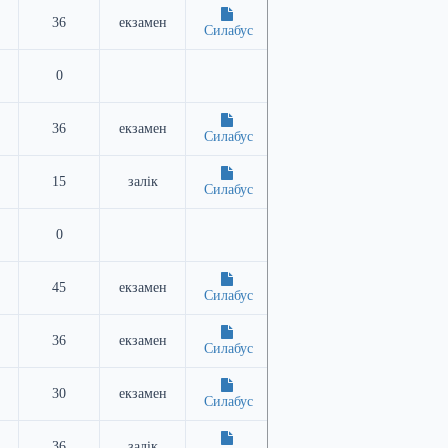
36
екзамен
Силабус
0
36
екзамен
Силабус
15
залік
Силабус
0
45
екзамен
Силабус
36
екзамен
Силабус
30
екзамен
Силабус
36
залік