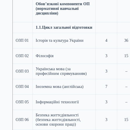
Обов’язкові компоненти ОП
(нормативні навчальні
дисципліни)
1.1.
Цикл загальної підготовки
ОЗП 01
Історія та культура України
4
36
ОЗП 02
Філософія
3
15
Українська мова (за
ОЗП 03
3
–
професійним спрямуванням)
ОЗП 04
Іноземна мова (англійська)
7
–
ОЗП 05
Інформаційні технології
3
–
Безпека життєдіяльності
ОЗП 06
(безпека життєдіяльності,
3
15
основи охорони праці)