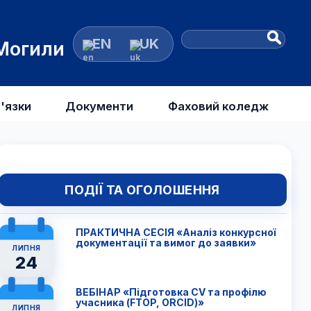
EN
UK
 Могили
'язки
Документи
Фаховий коледж
ПОДІЇ ТА ОГОЛОШЕННЯ
ПРАКТИЧНА СЕСІЯ «Аналіз конкурсної
документації та вимог до заявки»
ЛИПНЯ
24
ВЕБІНАР «Підготовка CV та профілю
учасника (FTОP, ORCID)»
ЛИПНЯ