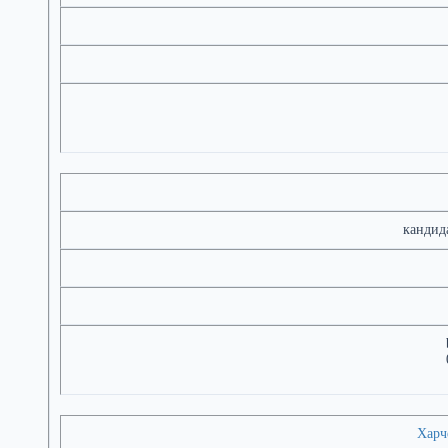
кандида
Харч