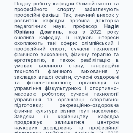
Плідну роботу кафедри Олімпійського та
професійного спорту забезпечують
професійні фахівці. Так, значний внесок у
розвиток кафедри зробила докторка
педагогічних наук, професор
Надія
Юріївна Довгань
, яка з 2022 року
очолила кафедру. Її наукові інтереси
охоплюють такі сфери: олімпійський і
професійний спорт, сучасні технології
фізичного виховання, фізичну терапію та
ерготерапію, а також реабілітацію в
умовах воєнного стану, інноваційні
технології фізичного виховання у
закладах вищої освіти, сучасні оздоровчі
та фітнес-технології; організація та
управління фізкультурною і спортивно-
масовою роботою; сучасні технології
управління та організації спортивної
підготовки; рекреаційно-оздоровча
фізична культура різних груп населення.
Завдяки її керівництву кафедра
продовжує залишатися центром
наукових досліджень та професійної