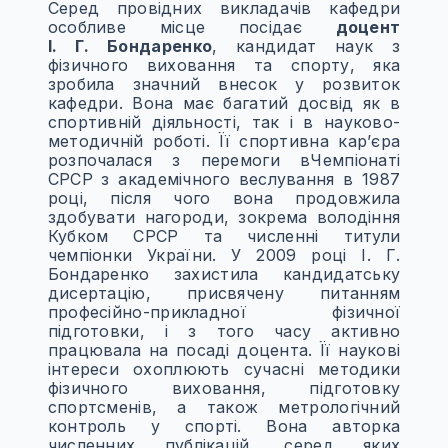
Серед провідних викладачів кафедри
особливе місце посідає
доцент
І. Г. Бондаренко
, кандидат наук з
фізичного виховання та спорту, яка
зробила значний внесок у розвиток
кафедри. Вона має багатий досвід як в
спортивній діяльності, так і в науково-
методичній роботі. Її спортивна кар’єра
розпочалася з перемоги вЧемпіонаті
СРСР з академічного веслування в 1987
році, після чого вона продовжила
здобувати нагороди, зокрема володіння
Кубком СРСР та численні титули
чемпіонки України. У 2009 році І. Г.
Бондаренко захистила кандидатську
дисертацію, присвячену питанням
професійно-прикладної фізичної
підготовки, і з того часу активно
працювала на посаді доцента. Її наукові
інтереси охоплюють сучасні методики
фізичного виховання, підготовку
спортсменів, а також метрологічний
контроль у спорті. Вона авторка
численних публікацій, серед яких