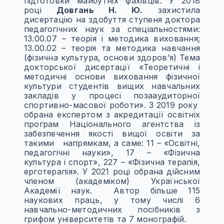
підготовки майбутніх фахівців. У 2018
році
Довгань Н. Ю.
захистила
дисертацію на здобуття ступеня доктора
педагогічних наук за спеціальностями:
13.00.07 – теорія і методика виховання;
13.00.02 – теорія та методика навчання
(фізична культура, основи здоров’я) Тема
докторської дисертації «Теоретичні і
методичні основи виховання фізичної
культури студентів вищих навчальних
закладів у процесі позааудиторної
спортивно-масової роботи». З 2019 року
обрана експертом з акредитації освітніх
програм Національного агентства із
забезпечення якості вищої освіти за
такими напрямкам, а саме: 11 – «Освітні,
педагогічні науки», 17 – «Фізична
культура і спорт», 227 – «Фізична терапія,
ерготерапія». У 2021 році обрана дійсним
членом (академіком) Української
Академії наук. Автор більше 115
наукових праць, у тому числі 6
навчально-методичних посібників з
грифом університетів та 7 монографій.