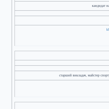
кандидат н
k
старший викладач, майстер спорт