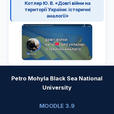
Котляр Ю. В. «Довгі війни на
території України: історичні
аналогії»
Petro Mohyla Black Sea National
University
MOODLE 3.9