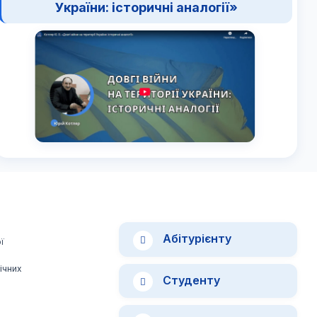
України: історичні аналогії»
Абітурієнту
ї
ічних
Студенту