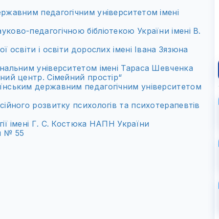
ержавним педагогічним університетом імені
ково-педагогічною бібліотекою України імені В.
ї освіти і освіти дорослих імені Івана Зязюна
ональним університетом імені Тараса Шевченка
ний центр. Сімейний простір“
аїнським державним педагогічним університетом
сійного розвитку психологів та психотерапевтів
ії імені Г. С. Костюка НАПН України
м № 55