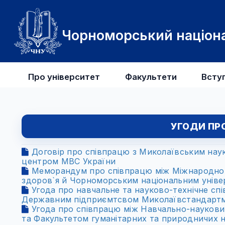
Чорноморський націона
Про університет
Факультети
Всту
УГОДИ ПР
Договір про співпрацю з Миколаївським нау
центром МВС України
Меморандум про співпрацю між Міжнародною 
здоров`я й Чорноморським національним уніве
Угода про навчальне та науково-технічне спі
Державним підприємтсвом Миколаївстандартм
Угода про співпрацю між Навчально-наукови
та Факультетом гуманітарних та природничих н