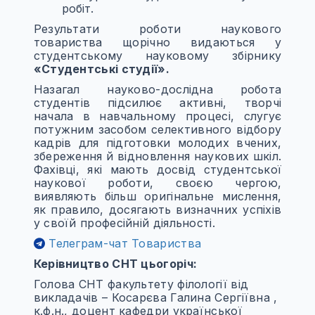
робіт.
Результати роботи наукового
товариства щорічно видаються у
студентському науковому збірнику
«Студентські студії».
Назагал науково-дослідна робота
студентів підсилює активні, творчі
начала в навчальному процесі, слугує
потужним засобом селективного відбору
кадрів для підготовки молодих вчених,
збереження й відновлення наукових шкіл.
Фахівці, які мають досвід студентської
наукової роботи, своєю чергою,
виявляють більш оригінальне мислення,
як правило, досягають визначних успіхів
у своїй професійній діяльності.
Телеграм-чат Товариства
Керівництво СНТ цьогоріч:
Голова СНТ факультету філології від
викладачів – Косарєва Галина Сергіївна ,
к.ф.н., доцент кафедри української