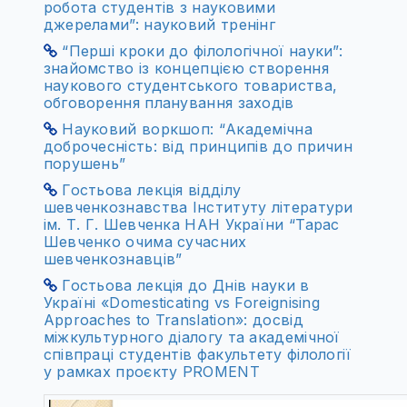
робота студентів з науковими
джерелами”: науковий тренінг
“Перші кроки до філологічної науки”:
знайомство із концепцією створення
наукового студентського товариства,
обговорення планування заходів
Науковий воркшоп: “Академічна
доброчесність: від принципів до причин
порушень”
Гостьова лекція відділу
шевченкознавства Інституту літератури
ім. Т. Г. Шевченка НАН України “Тарас
Шевченко очима сучасних
шевченкознавців”
Гостьова лекція до Днів науки в
Україні «Domesticating vs Foreignising
Approaches to Translation»: досвід
міжкультурного діалогу та академічної
співпраці студентів факультету філології
у рамках проєкту PROMENT