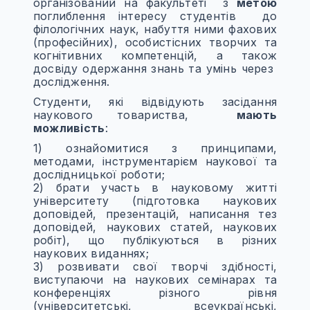
організований на факультеті з
метою
поглиблення інтересу студентів до
філологічних наук, набуття ними фахових
(професійних), особистісних творчих та
когнітивних компетенцій, а також
досвіду одержання знань та умінь через
дослідження.
Студенти, які відвідують засідання
наукового товариства,
мають
можливість
:
1) ознайомитися з принципами,
методами, інструментарієм наукової та
дослідницької роботи;
2) брати участь в науковому житті
університету (підготовка наукових
доповідей, презентацій, написання тез
доповідей, наукових статей, наукових
робіт), що публікуються в різних
наукових виданнях;
3) розвивати свої творчі здібності,
виступаючи на наукових семінарах та
конференціях різного рівня
(університетські, всеукраїнські,