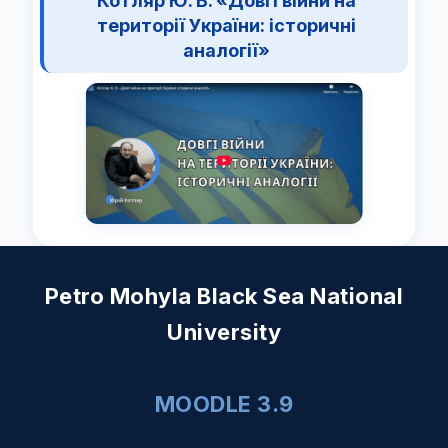
Котляр Ю. В. «Довгі війни на
території України: історичні
аналогії»
Petro Mohyla Black Sea National
University
MOODLE 3.9