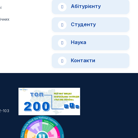
Абітурієнту
ї
ічних
Студенту
Наука
Контакти
2-103