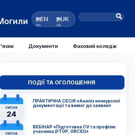
EN
UK
 Могили
'язки
Документи
Фаховий коледж
ПОДІЇ ТА ОГОЛОШЕННЯ
ПРАКТИЧНА СЕСІЯ «Аналіз конкурсної
документації та вимог до заявки»
ЛИПНЯ
24
ВЕБІНАР «Підготовка CV та профілю
учасника (FTОP, ORCID)»
ЛИПНЯ