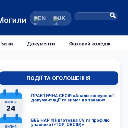
EN
UK
 Могили
'язки
Документи
Фаховий коледж
ПОДІЇ ТА ОГОЛОШЕННЯ
ПРАКТИЧНА СЕСІЯ «Аналіз конкурсної
документації та вимог до заявки»
ЛИПНЯ
24
ВЕБІНАР «Підготовка CV та профілю
учасника (FTОP, ORCID)»
ЛИПНЯ