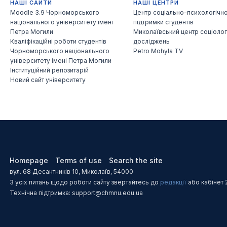
НАШІ САЙТИ
НАШІ ЦЕНТРИ
Moodle 3.9 Чорноморського
Центр соціально-психологічно
національного університету імені
підтримки студентів
Петра Могили
Миколаївський центр соціолог
Кваліфікаційні роботи студентів
досліджень
Чорноморського національного
Petro Mohyla TV
університету імені Петра Могили
Інституційний репозитарій
Новий сайт університету
Homepage
Terms of use
Search the site
вул. 68 Десантників 10, Миколаїв, 54000
З усіх питань щодо роботи сайту звертайтесь до
редакції
або кабінет 
Технічна підтримка: support@chmnu.edu.ua