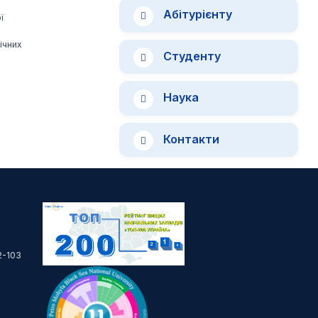
Абітурієнту
ї
ічних
Студенту
Наука
Контакти
2-103