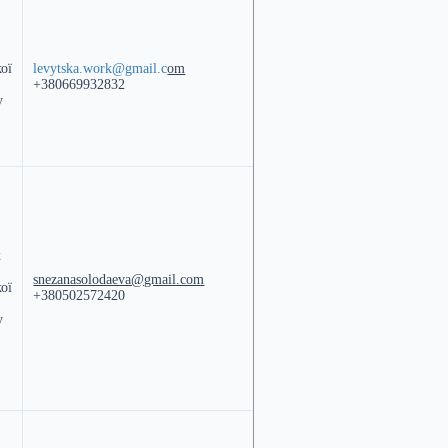
кої
levytska.work@gmail.c
om
+380669932832
у
к
snezanasolodaeva@gmail.com
кої
+380502572420
у