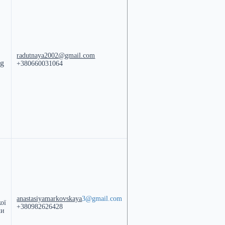
radutnaya2002@gmail.com
ng
+380660031064
anastasiyamarkovskaya
3@gmail.com
кої
+380982626428
ки