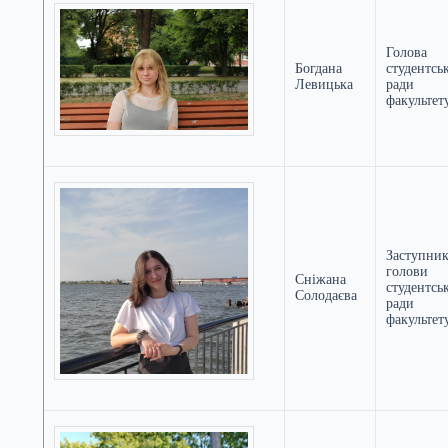
Голова
Богдана
студентсь
Левицька
ради
факультет
Заступни
голови
Сніжана
студентсь
Солодаєва
ради
факультет