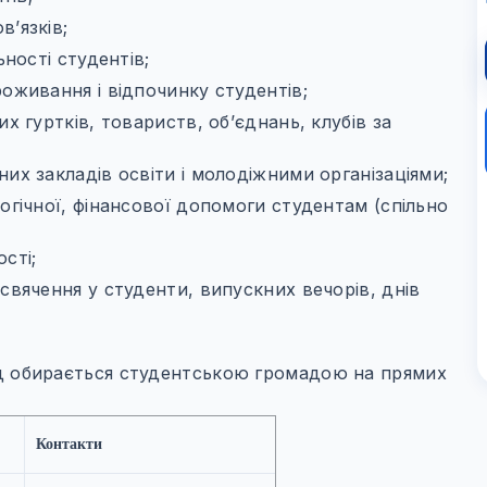
в’язків;
ьності студентів;
роживання і відпочинку студентів;
х гуртків, товариств, об’єднань, клубів за
их закладів освіти і молодіжними організаціями;
огічної, фінансової допомоги студентам (спільно
сті;
свячення у студенти, випускних вечорів, днів
ад обирається студентською громадою на прямих
Контакти