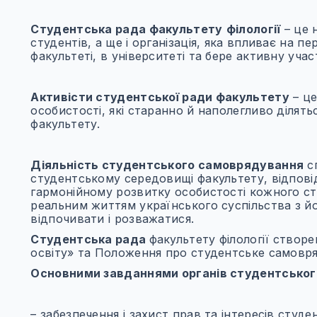
Cтудентська рада
факультету
філології
– це 
студентів, а ще і організація, яка впливає на п
факультеті, в університеті та бере активну учас
Активісти студентської ради факультету
– це
особистості, які старанно й наполегливо ділять
факультету.
Діяльність студентського самоврядування
сп
студентському середовищі факультету, відпові
гармонійному розвитку особистості кожного ст
реальним життям українського суспільства з й
відпочивати і розважатися.
Cтудентська рада
факультету філології створе
освіту» та Положення про студентське самовря
Основними завданнями органів студентськог
– забезпечення і захист прав та інтересів студен