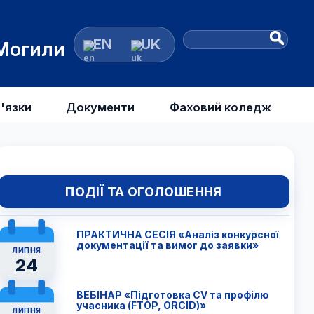
EN
UK
 Могили
'язки
Документи
Фаховий коледж
ПОДІЇ ТА ОГОЛОШЕННЯ
ПРАКТИЧНА СЕСІЯ «Аналіз конкурсної
документації та вимог до заявки»
ЛИПНЯ
24
ВЕБІНАР «Підготовка CV та профілю
учасника (FTОP, ORCID)»
ЛИПНЯ