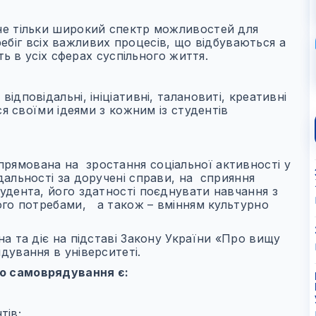
не тільки широкий спектр можливостей для
еребіг всіх важливих процесів, що відбуваються а
ть в усіх сферах суспільного життя.
 відповідальні, ініціативні, талановиті, креативні
ся своїми ідеями з кожним із студентів
рямована на зростання соціальної активності у
дальності за доручені справи, на сприяння
удента, його здатності поєднувати навчання з
ого потребами, а також – вмінням культурно
на та діє на підставі Закону України «Про вищу
дування в університеті.
о самоврядування є:
тів;