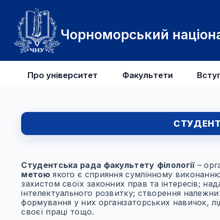
Чорноморський націона
Про університет
Факультети
Всту
СТУДЕНТ
Cтудентська рада
факультету
філології
– орг
метою
якого є сприяння сумлінному виконанню
захистом своїх законних прав та інтересів; на
інтелектуального розвитку; створення належних
формування у них організаторських навичок, лі
своєї праці тощо.