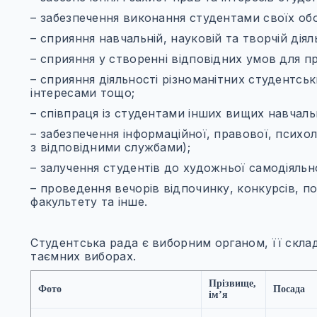
– забезпечення виконання студентами своїх обо
– сприяння навчальній, науковій та творчій діял
– сприяння у створенні відповідних умов для п
– сприяння діяльності різноманітних студентськи
інтересами тощо;
– співпраця із студентами інших вищих навчальн
– забезпечення інформаційної, правової, психол
з відповідними службами);
– залучення студентів до художньої самодіяльно
– проведення вечорів відпочинку, конкурсів, по
факультету та інше.
Студентська рада є виборним органом, її скл
таємних виборах.
Прізвище,
Фото
Посада
імʼя