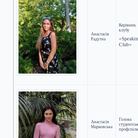
Керівник
клубу
Анастасія
«Speaki
Радутна
Club»
Голова
Анастасія
студентсь
Марковська
профспіл