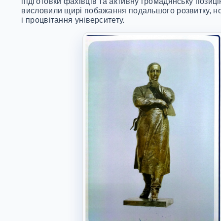
підготовки фахівців та активну громадянську позиці
висловили щирі побажання подальшого розвитку, нови
і процвітання університету.