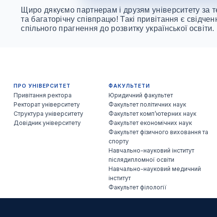
Щиро дякуємо партнерам і друзям університету за те
та багаторічну співпрацю! Такі привітання є свідчен
спільного прагнення до розвитку української освіти.
ПРО УНІВЕРСИТЕТ
ФАКУЛЬТЕТИ
Привітання ректора
Юридичний факультет
Ректорат університету
Факультет політичних наук
Структура університету
Факультет комп’ютерних наук
Довідник університету
Факультет економічних наук
Факультет фізичного виховання та
спорту
Навчально-науковий інститут
післядипломної освіти
Навчально-науковий медичний
інститут
Факультет філології