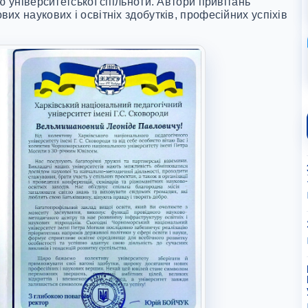
ю університетської спільноти. Автори привітань
х наукових і освітніх здобутків, професійних успіхів