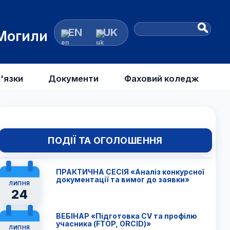
EN
UK
 Могили
'язки
Документи
Фаховий коледж
ПОДІЇ ТА ОГОЛОШЕННЯ
ПРАКТИЧНА СЕСІЯ «Аналіз конкурсної
документації та вимог до заявки»
ЛИПНЯ
24
ВЕБІНАР «Підготовка CV та профілю
учасника (FTОP, ORCID)»
ЛИПНЯ