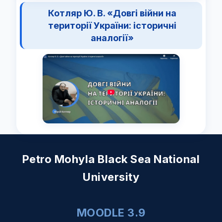
Котляр Ю. В. «Довгі війни на
території України: історичні
аналогії»
Petro Mohyla Black Sea National
University
MOODLE 3.9