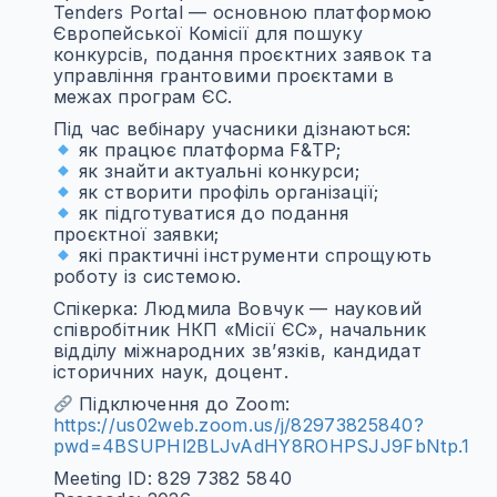
Tenders Portal — основною платформою
Європейської Комісії для пошуку
конкурсів, подання проєктних заявок та
управління грантовими проєктами в
межах програм ЄС.
Під час вебінару учасники дізнаються:
як працює платформа F&TP;
як знайти актуальні конкурси;
як створити профіль організації;
як підготуватися до подання
проєктної заявки;
які практичні інструменти спрощують
роботу із системою.
Спікерка: Людмила Вовчук — науковий
співробітник НКП «Місії ЄС», начальник
відділу міжнародних зв’язків, кандидат
історичних наук, доцент.
Підключення до Zoom:
https://us02web.zoom.us/j/82973825840?
pwd=4BSUPHl2BLJvAdHY8ROHPSJJ9FbNtp.1
Meeting ID: 829 7382 5840