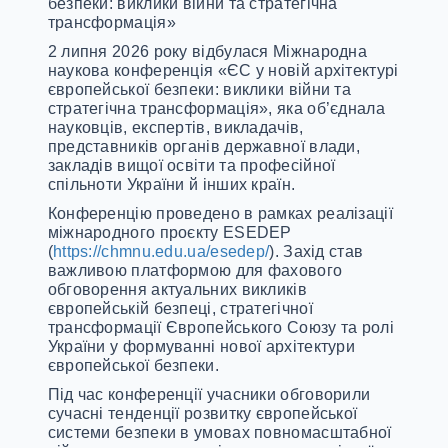
безпеки: виклики війни та стратегічна
трансформація»
2 липня 2026 року відбулася Міжнародна
наукова конференція «ЄС у новій архітектурі
європейської безпеки: виклики війни та
стратегічна трансформація», яка об’єднала
науковців, експертів, викладачів,
представників органів державної влади,
закладів вищої освіти та професійної
спільноти України й інших країн.
Конференцію проведено в рамках реалізації
міжнародного проєкту ESEDEP
(
https://chmnu.edu.ua/esedep/
). Захід став
важливою платформою для фахового
обговорення актуальних викликів
європейській безпеці, стратегічної
трансформації Європейського Союзу та ролі
України у формуванні нової архітектури
європейської безпеки.
Під час конференції учасники обговорили
сучасні тенденції розвитку європейської
системи безпеки в умовах повномасштабної