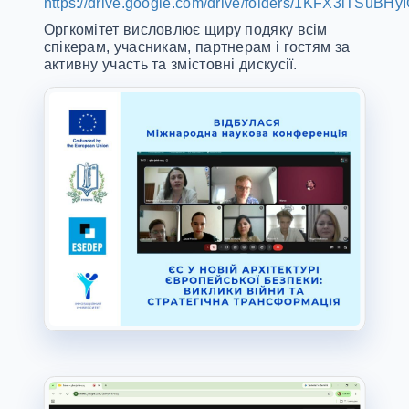
https://drive.google.com/drive/folders/1KFX3iTS
Оргкомітет висловлює щиру подяку всім
спікерам, учасникам, партнерам і гостям за
активну участь та змістовні дискусії.