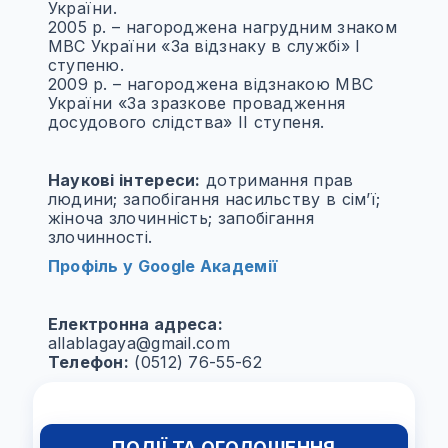
України.
2005 р. – нагороджена нагрудним знаком
МВС України «За відзнаку в службі» І
ступеню.
2009 р. – нагороджена відзнакою МВС
України «За зразкове провадження
досудового слідства» ІІ ступеня.
Наукові інтереси:
дотримання прав
людини; запобігання насильству в сім’ї;
жіноча злочинність; запобігання
злочинності.
Профіль у
Google
Академії
Електронна адреса:
allablagaya@gmail.com
Телефон:
(0512) 76-55-62
ПОДІЇ ТА ОГОЛОШЕННЯ