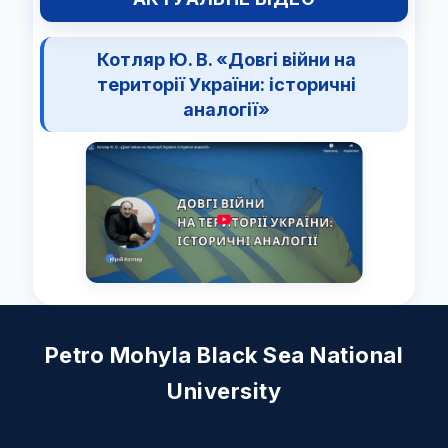
Котляр Ю. В. «Довгі війни на
території України: історичні
аналогії»
Petro Mohyla Black Sea National
University