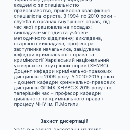
академію за спеціальністю
правознавство, присвоєна кваліфікація
спеціаліста юриста. З 1994 по 2010 роки –
служба в органах внутрішніх справ, під
час якої працювала на посадах:
викладача-методиста учбово-
методичного відділення; викладача,
старшого викладача, професора,
заступника начальника, завідувача
кафедри кримінального права та
кримінології Харківський національний
університет внутрішніх справ (ХНУВС).
Доцент кафедри кримінально-правових
дисциплін з 2006 року. У 2010-2015 роках
– доцент кафедри кримінально-правових
дисциплін ФПМК ХНУВС.З 2015 року і по
теперішній час – професор кафедри
цивільного та кримінального права і
процесу ЧНУ ім. П.Могили.
Захист дисертацій
2000 р – захист дисертації на тему: