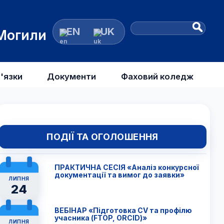
EN
UK
 Могили
'язки
Документи
Фаховий коледж
ПОДІЇ ТА ОГОЛОШЕННЯ
ПРАКТИЧНА СЕСІЯ «Аналіз конкурсної
документації та вимог до заявки»
ЛИПНЯ
24
ВЕБІНАР «Підготовка CV та профілю
учасника (FTОP, ORCID)»
ЛИПНЯ